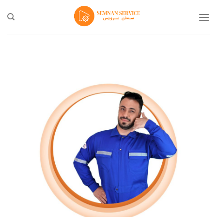
Ski
t
conten