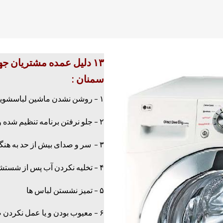
۱۳ دلیل عمده مشتریان 
سمنان :
۱ – روشن نشدن ماشین لباسشویی و یا صفحه نمایش
۲ – جلو نرفتن برنامه تنظیم شده و گیر کردن در یکی از مراحل
۳ – سر و صدای بیش از حد به هنگام خشک کردن
۴ – تخلیه نکردن آب پس از شستشو
۵ – تمیز نشستن لباس ها
۶ – معیوب بودن و یا عمل نکردن صحیح تایمر ماشین لباسشویی